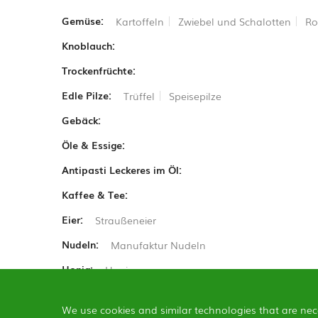
Gemüse:
Kartoffeln
Zwiebel und Schalotten
Ro
Knoblauch:
Trockenfrüchte:
Edle Pilze:
Trüffel
Speisepilze
Gebäck:
Öle & Essige:
Antipasti Leckeres im Öl:
Kaffee & Tee:
Eier:
Straußeneier
Nudeln:
Manufaktur Nudeln
Honig:
Honig
We use cookies and similar technologies that are nec