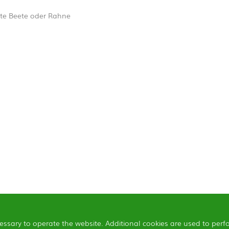
te Beete oder Rahne
essary to operate the website. Additional cookies are used to perf