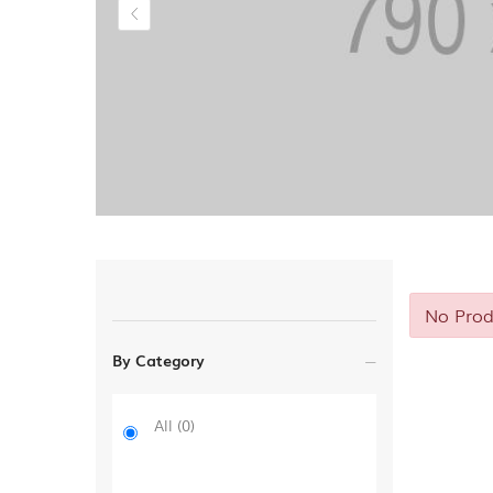
No Prod
By Category
All
(0)