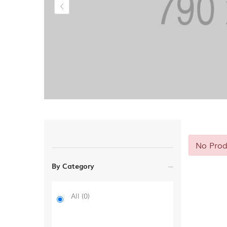
No Prod
By Category
All
(0)