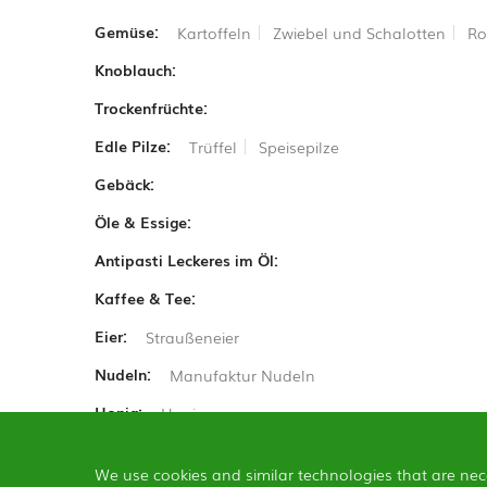
Gemüse:
Kartoffeln
Zwiebel und Schalotten
Ro
Knoblauch:
Trockenfrüchte:
Edle Pilze:
Trüffel
Speisepilze
Gebäck:
Öle & Essige:
Antipasti Leckeres im Öl:
Kaffee & Tee:
Eier:
Straußeneier
Nudeln:
Manufaktur Nudeln
Honig:
Honig
We use cookies and similar technologies that are nec