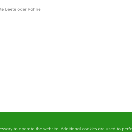
te Beete oder Rahne
essary to operate the website. Additional cookies are used to perf