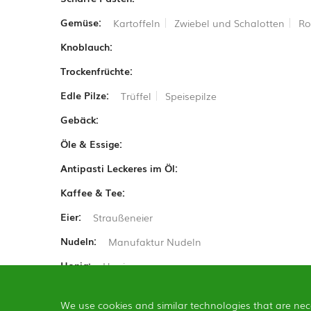
Gemüse:
Kartoffeln
Zwiebel und Schalotten
Ro
Knoblauch:
Trockenfrüchte:
Edle Pilze:
Trüffel
Speisepilze
Gebäck:
Öle & Essige:
Antipasti Leckeres im Öl:
Kaffee & Tee:
Eier:
Straußeneier
Nudeln:
Manufaktur Nudeln
Honig:
Honig
We use cookies and similar technologies that are nec