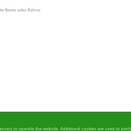
te Beete oder Rahne
essary to operate the website. Additional cookies are used to perf