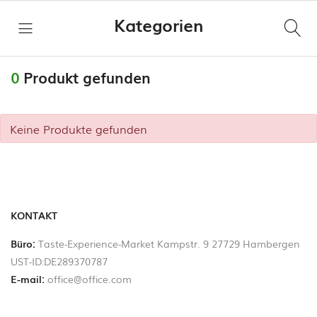
Kategorien
ro
Hi,
Alle
0
Produkt gefunden
Kategorien
Keine Produkte gefunden
Taste
STARTSEITE
Experience
Market
ANBIETER
Käse
SEITEN
KONTAKT
Wurstspezialitäten
Büro:
Taste-Experience-Market Kampstr. 9 27729 Hambergen
UST-ID:DE289370787
Deine
Fleisch
E-mail:
office@office.com
Produkte
verkaufen!
Fischspezialitäten