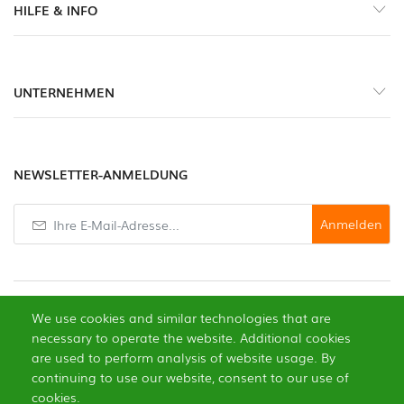
HILFE & INFO
Gewürze
Scharfe
UNTERNEHMEN
Pasten
Gemüse
NEWSLETTER-ANMELDUNG
Knoblauch
Anmelden
Trockenfrüchte
Edle
Pilze
We use cookies and similar technologies that are
necessary to operate the website. Additional cookies
Gebäck
are used to perform analysis of website usage. By
continuing to use our website, consent to our use of
0
Öle
cookies.