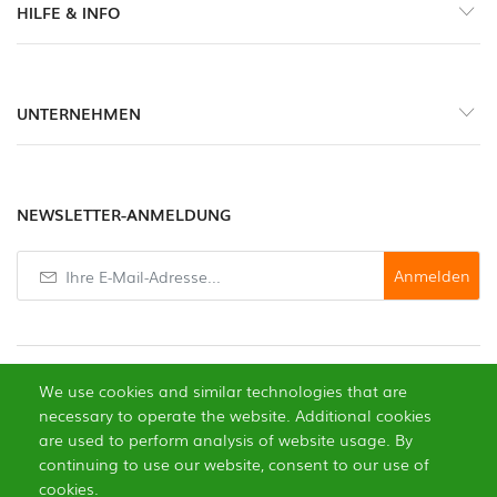
HILFE & INFO
Gewürze
Scharfe
UNTERNEHMEN
Pasten
Gemüse
NEWSLETTER-ANMELDUNG
Knoblauch
Anmelden
Trockenfrüchte
Edle
Pilze
We use cookies and similar technologies that are
necessary to operate the website. Additional cookies
Gebäck
are used to perform analysis of website usage. By
continuing to use our website, consent to our use of
0
Öle
cookies.