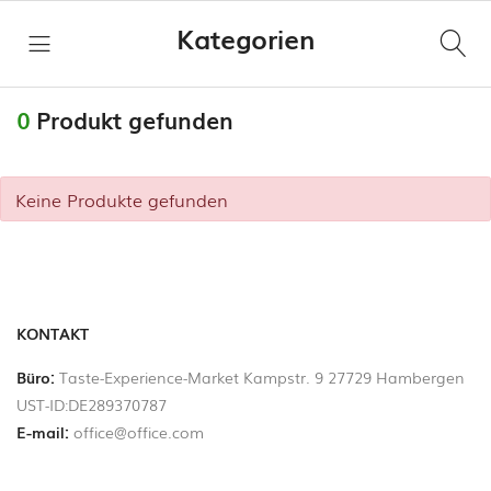
Kategorien
ro
Hi,
Alle
0
Produkt gefunden
Kategorien
Keine Produkte gefunden
Taste
STARTSEITE
Experience
Market
ANBIETER
Käse
SEITEN
KONTAKT
Wurstspezialitäten
Büro:
Taste-Experience-Market Kampstr. 9 27729 Hambergen
UST-ID:DE289370787
Deine
Fleisch
E-mail:
office@office.com
Produkte
verkaufen!
Fischspezialitäten